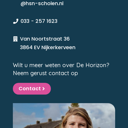
@hsn-scholen.nl
033 - 257 1623

Van Noortstraat 36

3864 EV Nijkerkerveen
Wilt u meer weten over De Horizon?
Neem gerust contact op
Contact