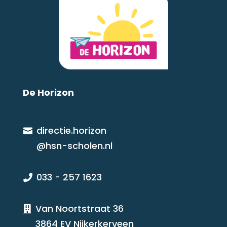
De Horizon
directie.horizon

@hsn-scholen.nl
033 - 257 1623

Van Noortstraat 36

3864 EV Nijkerkerveen