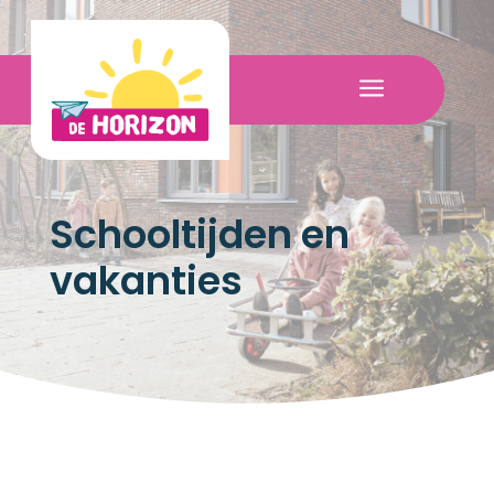
a
Schooltijden en
vakanties